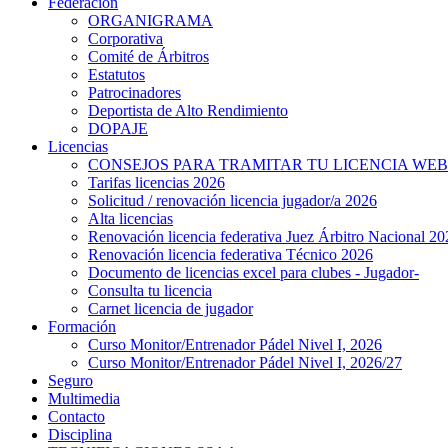
Federación
ORGANIGRAMA
Corporativa
Comité de Árbitros
Estatutos
Patrocinadores
Deportista de Alto Rendimiento
DOPAJE
Licencias
CONSEJOS PARA TRAMITAR TU LICENCIA WEB
Tarifas licencias 2026
Solicitud / renovación licencia jugador/a 2026
Alta licencias
Renovación licencia federativa Juez Árbitro Nacional 20
Renovación licencia federativa Técnico 2026
Documento de licencias excel para clubes - Jugador-
Consulta tu licencia
Carnet licencia de jugador
Formación
Curso Monitor/Entrenador Pádel Nivel I, 2026
Curso Monitor/Entrenador Pádel Nivel I, 2026/27
Seguro
Multimedia
Contacto
Disciplina