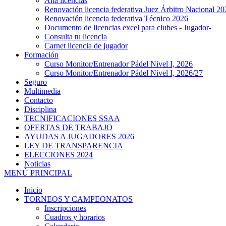
Alta licencias
Renovación licencia federativa Juez Árbitro Nacional 20
Renovación licencia federativa Técnico 2026
Documento de licencias excel para clubes - Jugador-
Consulta tu licencia
Carnet licencia de jugador
Formación
Curso Monitor/Entrenador Pádel Nivel I, 2026
Curso Monitor/Entrenador Pádel Nivel I, 2026/27
Seguro
Multimedia
Contacto
Disciplina
TECNIFICACIONES SSAA
OFERTAS DE TRABAJO
AYUDAS A JUGADORES 2026
LEY DE TRANSPARENCIA
ELECCIONES 2024
Noticias
MENÚ PRINCIPAL
Inicio
TORNEOS Y CAMPEONATOS
Inscripciones
Cuadros y horarios