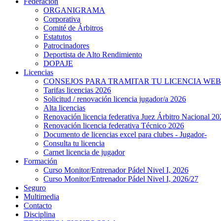
Federación
ORGANIGRAMA
Corporativa
Comité de Árbitros
Estatutos
Patrocinadores
Deportista de Alto Rendimiento
DOPAJE
Licencias
CONSEJOS PARA TRAMITAR TU LICENCIA WEB
Tarifas licencias 2026
Solicitud / renovación licencia jugador/a 2026
Alta licencias
Renovación licencia federativa Juez Árbitro Nacional 20
Renovación licencia federativa Técnico 2026
Documento de licencias excel para clubes - Jugador-
Consulta tu licencia
Carnet licencia de jugador
Formación
Curso Monitor/Entrenador Pádel Nivel I, 2026
Curso Monitor/Entrenador Pádel Nivel I, 2026/27
Seguro
Multimedia
Contacto
Disciplina