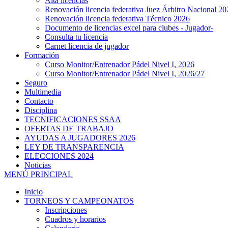
Alta licencias
Renovación licencia federativa Juez Árbitro Nacional 20
Renovación licencia federativa Técnico 2026
Documento de licencias excel para clubes - Jugador-
Consulta tu licencia
Carnet licencia de jugador
Formación
Curso Monitor/Entrenador Pádel Nivel I, 2026
Curso Monitor/Entrenador Pádel Nivel I, 2026/27
Seguro
Multimedia
Contacto
Disciplina
TECNIFICACIONES SSAA
OFERTAS DE TRABAJO
AYUDAS A JUGADORES 2026
LEY DE TRANSPARENCIA
ELECCIONES 2024
Noticias
MENÚ PRINCIPAL
Inicio
TORNEOS Y CAMPEONATOS
Inscripciones
Cuadros y horarios