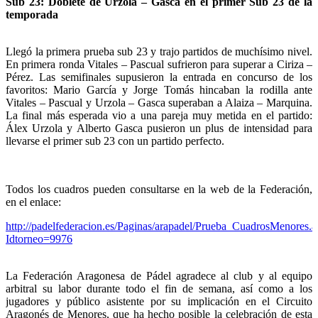
Sub 23: Doblete de Urzola – Gasca en el primer Sub 23 de la
temporada
Llegó la primera prueba sub 23 y trajo partidos de muchísimo nivel.
En primera ronda Vitales – Pascual sufrieron para superar a Ciriza –
Pérez. Las semifinales supusieron la entrada en concurso de los
favoritos: Mario García y Jorge Tomás hincaban la rodilla ante
Vitales – Pascual y Urzola – Gasca superaban a Alaiza – Marquina.
La final más esperada vio a una pareja muy metida en el partido:
Álex Urzola y Alberto Gasca pusieron un plus de intensidad para
llevarse el primer sub 23 con un partido perfecto.
Todos los cuadros pueden consultarse en la web de la Federación,
en el enlace:
http://padelfederacion.es/Paginas/arapadel/Prueba_CuadrosMenores.a
Idtorneo=9976
La Federación Aragonesa de Pádel agradece al club y al equipo
arbitral su labor durante todo el fin de semana, así como a los
jugadores y público asistente por su implicación en el Circuito
Aragonés de Menores, que ha hecho posible la celebración de esta