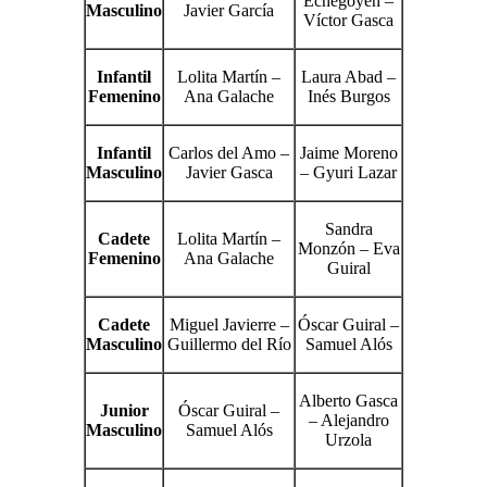
Echegoyen –
Masculino
Javier García
Víctor Gasca
Infantil
Lolita Martín –
Laura Abad –
Femenino
Ana Galache
Inés Burgos
Infantil
Carlos del Amo –
Jaime Moreno
Masculino
Javier Gasca
– Gyuri Lazar
Sandra
Cadete
Lolita Martín –
Monzón – Eva
Femenino
Ana Galache
Guiral
Cadete
Miguel Javierre –
Óscar Guiral –
Masculino
Guillermo del Río
Samuel Alós
Alberto Gasca
Junior
Óscar Guiral –
– Alejandro
Masculino
Samuel Alós
Urzola