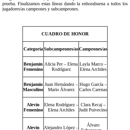
prueba. Finalizamos estas líneas dando la enhorabuena a todos los
jugadores/as campeones y subcampeones.
CUADRO DE HONOR
Categoría
Subcampeones/as
Campeones/as
Benjamín
Alicia Per – Elena
Layla Marco –
Femenino
Rodríguez
Elena Archiles
Benjamín
Juan Hernández –
Hugo García –
Masculino
Mario Álvarez
Carlos Carenas
Alevín
Elena Rodríguez –
Clara Recaj –
Femenino
Elena Archiles
Judit Puivecino
Álvaro
Alevín
Alejandro López –