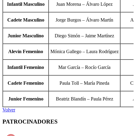
Infantil Masculino
Juan Morena – Álvaro López
J
Cadete Masculino
Jorge Burgos – Álvaro Martín
Al
Junior Masculino
Diego Simón – Jaime Martínez
Alevín Femenino
Mónica Gallego – Laura Rodríguez
A
Infantil Femenino
Mar García – Rocío García
E
Cadete Femenino
Paula Toll – María Pineda
Cr
Junior Femenino
Beatriz Blandín – Paula Pérez
A
Volver
PATROCINADORES