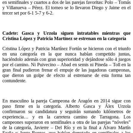
en semifinales y cuartos a dos de las parejas favoritas: Polo – Tomás
y Villanueva – Pérez. El torneo se lo llevaron Diego y Jaime en el
tercer set por 6-1 5-7 y 6-2.
Cadete: Gasca y Urzola siguen intratables mientras que
Cristina López y Patricia Martínez se estrenan en la categoría
Cristina López y Patricia Martínez Fortún se hicieron con el triunfo
en una categoría en la que nunca habían competido juntas,
haciéndolo además con gran superioridad y dejándose sólo 4 juegos
por el camino. Ni Puivecino – Abad en semis ni Pineda – Toll en la
gran final pudieron frenar el empuje de las jugadoras campeonas,
que dieron un golpe de efecto al estrenarse de esta forma tan
contundente.
En masculino la pareja Campeona de Aragón en 2014 sigue con
paso firme en la categoría. Alberto Gasca y Álex Urzola
confirmaron su candidatura y seguirán sumando kilómetros de
experiencia… y en la carretera camino de Tarragona. Los
campeones superaron en semifinales a otra de las parejas “nóveles”
de la categoría, Javierre – Del Río y en la final a Álvaro Martín
Eraña y Jorge Burgos, que habían derrotado en semifinales a los