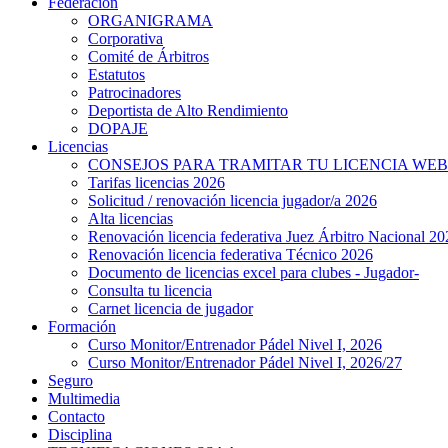
Federación
ORGANIGRAMA
Corporativa
Comité de Árbitros
Estatutos
Patrocinadores
Deportista de Alto Rendimiento
DOPAJE
Licencias
CONSEJOS PARA TRAMITAR TU LICENCIA WEB
Tarifas licencias 2026
Solicitud / renovación licencia jugador/a 2026
Alta licencias
Renovación licencia federativa Juez Árbitro Nacional 20
Renovación licencia federativa Técnico 2026
Documento de licencias excel para clubes - Jugador-
Consulta tu licencia
Carnet licencia de jugador
Formación
Curso Monitor/Entrenador Pádel Nivel I, 2026
Curso Monitor/Entrenador Pádel Nivel I, 2026/27
Seguro
Multimedia
Contacto
Disciplina