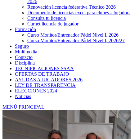
2026
Renovación licencia federativa Técnico 2026
Documento de licencias excel para clubes - Jugador-
Consulta tu licencia
Carnet licencia de jugador
Formación
Curso Monitor/Entrenador Pádel Nivel I, 2026
Curso Monitor/Entrenador Pádel Nivel I, 2026/27
Seguro
Multimedia
Contacto
Disciplina
TECNIFICACIONES SSAA
OFERTAS DE TRABAJO
AYUDAS A JUGADORES 2026
LEY DE TRANSPARENCIA
ELECCIONES 2024
Noticias
MENÚ PRINCIPAL