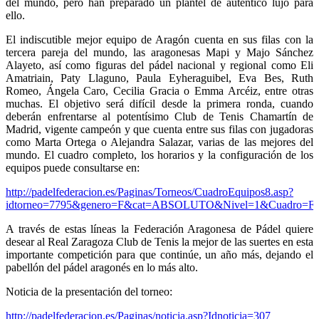
del mundo, pero han preparado un plantel de auténtico lujo para
ello.
El indiscutible mejor equipo de Aragón cuenta en sus filas con la
tercera pareja del mundo, las aragonesas Mapi y Majo Sánchez
Alayeto, así como figuras del pádel nacional y regional como Eli
Amatriain, Paty Llaguno, Paula Eyheraguibel, Eva Bes, Ruth
Romeo, Ángela Caro, Cecilia Gracia o Emma Arcéiz, entre otras
muchas. El objetivo será difícil desde la primera ronda, cuando
deberán enfrentarse al potentísimo Club de Tenis Chamartín de
Madrid, vigente campeón y que cuenta entre sus filas con jugadoras
como Marta Ortega o Alejandra Salazar, varias de las mejores del
mundo. El cuadro completo, los horarios y la configuración de los
equipos puede consultarse en:
http://padelfederacion.es/Paginas/Torneos/CuadroEquipos8.asp?
idtorneo=7795&genero=F&cat=ABSOLUTO&Nivel=1&Cuadro=Fi
A través de estas líneas la Federación Aragonesa de Pádel quiere
desear al Real Zaragoza Club de Tenis la mejor de las suertes en esta
importante competición para que continúe, un año más, dejando el
pabellón del pádel aragonés en lo más alto.
Noticia de la presentación del torneo:
http://padelfederacion.es/Paginas/noticia.asp?Idnoticia=307