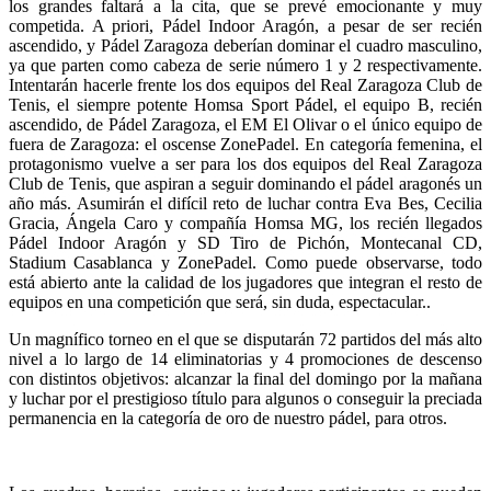
los grandes faltará a la cita, que se prevé emocionante y muy
competida. A priori, Pádel Indoor Aragón, a pesar de ser recién
ascendido, y Pádel Zaragoza deberían dominar el cuadro masculino,
ya que parten como cabeza de serie número 1 y 2 respectivamente.
Intentarán hacerle frente los dos equipos del Real Zaragoza Club de
Tenis, el siempre potente Homsa Sport Pádel, el equipo B, recién
ascendido, de Pádel Zaragoza, el EM El Olivar o el único equipo de
fuera de Zaragoza: el oscense ZonePadel. En categoría femenina, el
protagonismo vuelve a ser para los dos equipos del Real Zaragoza
Club de Tenis, que aspiran a seguir dominando el pádel aragonés un
año más. Asumirán el difícil reto de luchar contra Eva Bes, Cecilia
Gracia, Ángela Caro y compañía Homsa MG, los recién llegados
Pádel Indoor Aragón y SD Tiro de Pichón, Montecanal CD,
Stadium Casablanca y ZonePadel. Como puede observarse, todo
está abierto ante la calidad de los jugadores que integran el resto de
equipos en una competición que será, sin duda, espectacular..
Un magnífico torneo en el que se disputarán 72 partidos del más alto
nivel a lo largo de 14 eliminatorias y 4 promociones de descenso
con distintos objetivos: alcanzar la final del domingo por la mañana
y luchar por el prestigioso título para algunos o conseguir la preciada
permanencia en la categoría de oro de nuestro pádel, para otros.