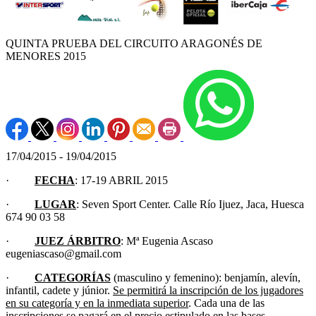
QUINTA PRUEBA DEL CIRCUITO ARAGONÉS DE
MENORES 2015
17/04/2015 - 19/04/2015
·
FECHA
: 17-19 ABRIL 2015
·
LUGAR
: Seven Sport Center. Calle Río Ijuez, Jaca, Huesca
674 90 03 58
·
JUEZ ÁRBITRO
: Mª Eugenia Ascaso
eugeniascaso@gmail.com
·
CATEGORÍAS
(masculino y femenino): benjamín, alevín,
infantil, cadete y júnior.
Se permitirá la inscripción de los jugadores
en su categoría y en la inmediata superior
. Cada una de las
inscripciones se pagará en el precio estipulado en las bases.