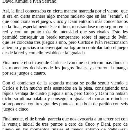
David Almudi e Ivan Serrano.
Así, la final comenzaba en cierta manera marcada por el viento, que
si era en cierta manera algo menos molesto que en las "semis", sí
que condicionaba el juego. Cuco y Dani entraron más concentrados
en la final, especialmente éste último, mostrándose muy seguro en la
red y con un punto más de intensidad que sus rivales. Esto les
permitió conseguir un break tempranero sobre el saque de Iván,
que les colocaba tres juegos a uno, pero Carlos e Iván reaccionaron
a tiempo y gracias a su envergadura lograron controlar todo el juego
desde la red y con ello restablecer la igualada.
Finalmente el set cayó de Carlos e Iván que estuvieron más finos en
las momentos decisivos de los juegos finales y cerraron la manga
por seis juegos a cuatro.
Con el comienzo de la segunda manga se podía seguir viendo a
Carlos e Iván mucho más asentados en la pista, consiguiendo una
rápida ventaja de cuatro juegos a uno, pero Cuco y Dani no habían
dicho su ultima palabra y conseguían igualar el marcador e incluso
sobreponerse con tres grandes puntos a una bola de partido con seis
juegos a cinco.
Finalmente, el tie break parecía que nos avocaria a un tercer set con
la ventaja inicial de tres puntos a cero de Cuco y Dani, pero de
nuevo en los momentos finales el mayor aplomo de Valls-Grau