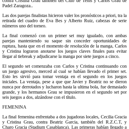
contra Cristina Grau también del Club de Tenis y Carlos Grau de
Padel Zaragoza..
Las dos parejas finalistas hicieron valer los pronósticos a priori, tra la
retirada del cuadro de Eva Bes y Alberto Ruiz, cabezas de serie
números uno del torneo.
La final comenzó con un primer set muy igualado, con ambas
parejas manteniendo su saque sin conceder oportunidades de
ruptura, hasta que en el momento de resolución de la manga, Carlos
y Cristina lograron anotarse los juegos claves finales para evitar
llegar al tiebreak y adjudicarse la manga por siete juegos a cinco.
El segundo set comenzaba con Carlos y Cristina continuando con
un juego agresivo, merced al cual se habían llevado el primer set.
Esto les sirvió para tomar ventaja en el segundo en los juegos
iniciales. La ventaja, pese a que que Javier y Beatriz no se dieron
nunca por derrotados y lucharon hasta la ultima bola, fue demasiado
grande, y los hermanos Grau se impusieron en el segundo set por
seis juegos a dos, alzándose con el título.
FEMENINA
La final femenina enfrentaba a dos jugadoras locales, Cecilia Gracia
y Cristina Grau, contra Beatriz Garcia, también del R.Z.C.T, y
Charo Gracia (Stadium Casablanca). Las primeras habían llegado a