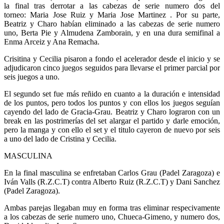
la final tras derrotar a las cabezas de serie numero dos del
torneo: Maria Jose Ruiz y Maria Jose Martinez . Por su parte,
Beatriz y Charo habían eliminado a las cabezas de serie numero
uno, Berta Pie y Almudena Zamborain, y en una dura semifinal a
Enma Arceiz y Ana Remacha.
Crisitina y Cecilia pisaron a fondo el acelerador desde el inicio y se
adjudicaron cinco juegos seguidos para llevarse el primer parcial por
seis juegos a uno.
El segundo set fue más reñido en cuanto a la duración e intensidad
de los puntos, pero todos los puntos y con ellos los juegos seguían
cayendo del lado de Gracia-Grau. Beatriz y Charo lograron con un
break en las postrimerías del set alargar el partido y darle emoción,
pero la manga y con ello el set y el titulo cayeron de nuevo por seis
a uno del lado de Cristina y Cecilia.
MASCULINA
En la final masculina se enfretaban Carlos Grau (Padel Zaragoza) e
Iván Valls (R.Z.C.T) contra Alberto Ruiz (R.Z.C.T) y Dani Sanchez
(Padel Zaragoza).
Ambas parejas llegaban muy en forma tras eliminar respecivamente
a los cabezas de serie numero uno, Chueca-Gimeno, y numero dos,