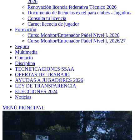
2026
Renovación licencia federativa Técnico 2026
Documento de licencias excel para clubes - Jugador-
Consulta tu licencia
Carnet licencia de jugador
Formación
Curso Monitor/Entrenador Pádel Nivel I, 2026
Curso Monitor/Entrenador Pádel Nivel I, 2026/27
Seguro
Multimedia
Contacto
Disciplina
TECNIFICACIONES SSAA
OFERTAS DE TRABAJO
AYUDAS A JUGADORES 2026
LEY DE TRANSPARENCIA
ELECCIONES 2024
Noticias
MENÚ PRINCIPAL