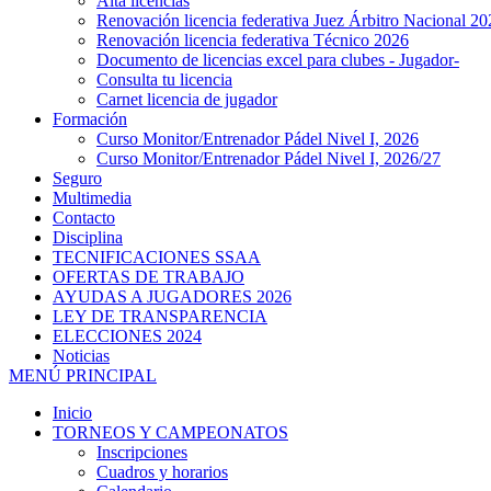
Alta licencias
Renovación licencia federativa Juez Árbitro Nacional 20
Renovación licencia federativa Técnico 2026
Documento de licencias excel para clubes - Jugador-
Consulta tu licencia
Carnet licencia de jugador
Formación
Curso Monitor/Entrenador Pádel Nivel I, 2026
Curso Monitor/Entrenador Pádel Nivel I, 2026/27
Seguro
Multimedia
Contacto
Disciplina
TECNIFICACIONES SSAA
OFERTAS DE TRABAJO
AYUDAS A JUGADORES 2026
LEY DE TRANSPARENCIA
ELECCIONES 2024
Noticias
MENÚ PRINCIPAL
Inicio
TORNEOS Y CAMPEONATOS
Inscripciones
Cuadros y horarios